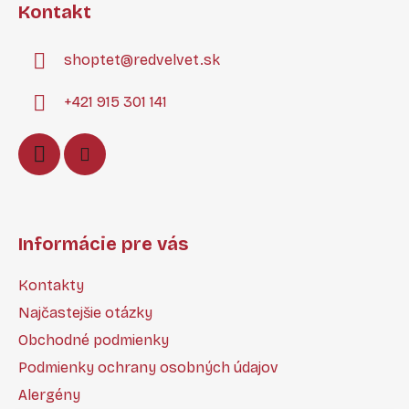
Kontakt
p
ä
shoptet
@
redvelvet.sk
t
i
+421 915 301 141
e
Informácie pre vás
Kontakty
Najčastejšie otázky
Obchodné podmienky
Podmienky ochrany osobných údajov
Alergény