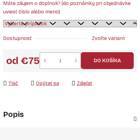
Máte záujem o doplnok? (do poznámky pri objednávke
uviesť číslo alebo meno)
Dostupnosť
Zvoľte variant
od
€75
DO KOŠÍKA
Jednotková cena:
Tlač
Opýtať sa
Zdieľať
Popis
Z
á